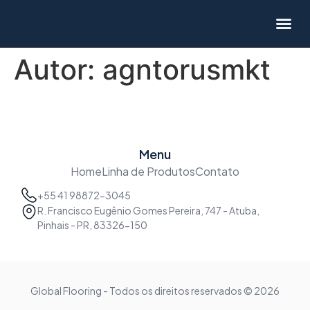
Linha de P
Autor:
agntorusmkt
Menu
Home
Linha de Produtos
Contato
+55 41 98872-3045
R. Francisco Eugênio Gomes Pereira, 747 - Atuba,
Pinhais - PR, 83326-150
Global Flooring - Todos os direitos reservados © 2026